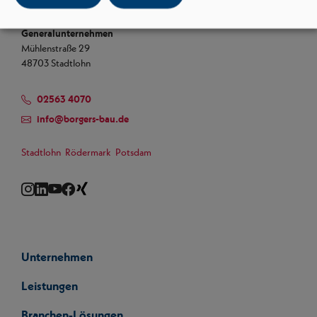
Borgers GmbH
Generalunternehmen
Mühlenstraße 29
48703 Stadtlohn
02563 4070
info
@
borgers-bau.de
Stadtlohn
Rödermark
Potsdam
Instagram
LinkedIn
YouTube
Facebook
Xing
Unternehmen
Leistungen
Branchen-Lösungen