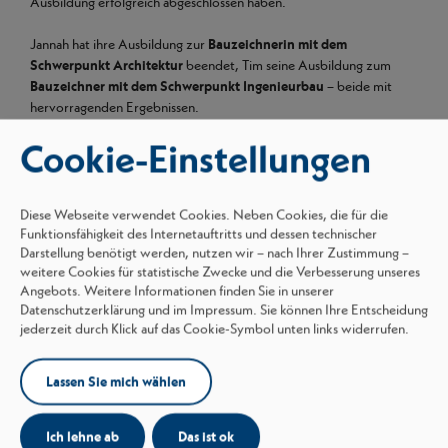
Ausbildung erfolgreich abgeschlossen haben.
Jannah hat ihre Ausbildung zur
Bauzeichnerin mit dem
Schwerpunkt Architektur
beendet, Tim seine Ausbildung zum
Bauzeichner mit dem Schwerpunkt Ingenieurbau
– beide mit
hervorragenden Ergebnissen.
Cookie-Einstellungen
Wir sind sehr stolz und gratulieren herzlich zu diesem wichtigen
Meilenstein! Ein großes Dankeschön auch an die Ausbilder, die
unsere Azubis auf diesem Weg begleitet und unterstützt haben.
Diese Webseite verwendet Cookies. Neben Cookies, die für die
Funktionsfähigkeit des Internetauftritts und dessen technischer
Infos zu unserem
Ausbildungsangebot
finden Sie
hier
.
Darstellung benötigt werden, nutzen wir – nach Ihrer Zustimmung –
weitere Cookies für statistische Zwecke und die Verbesserung unseres
Angebots. Weitere Informationen finden Sie in unserer
Datenschutzerklärung und im Impressum. Sie können Ihre Entscheidung
jederzeit durch Klick auf das Cookie-Symbol unten links widerrufen.
Lassen Sie mich wählen
Borgers
Ich lehne ab
Das ist ok