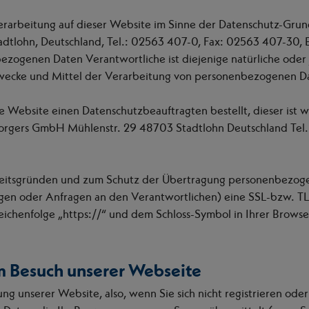
verarbeitung auf dieser Website im Sinne der Datenschutz-Gr
tlohn, Deutschland, Tel.: 02563 407-0, Fax: 02563 407-30, 
zogenen Daten Verantwortliche ist diejenige natürliche oder ju
wecke und Mittel der Verarbeitung von personenbezogenen Da
e Website einen Datenschutzbeauftragten bestellt, dieser ist wi
Borgers GmbH Mühlenstr. 29 48703 Stadtlohn Deutschland Tel
rheitsgründen und zum Schutz der Übertragung personenbezog
lungen oder Anfragen an den Verantwortlichen) eine SSL-bzw. T
eichenfolge „https://“ und dem Schloss-Symbol in Ihrer Browse
m Besuch unserer Webseite
ng unserer Website, also, wenn Sie sich nicht registrieren ode