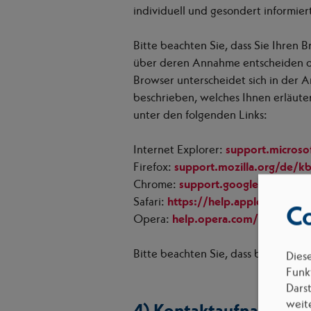
individuell und gesondert informier
Bitte beachten Sie, dass Sie Ihren 
über deren Annahme entscheiden od
Browser unterscheidet sich in der A
beschrieben, welches Ihnen erläuter
unter den folgenden Links:
Internet Explorer:
support.microso
Firefox:
support.mozilla.org/de/k
Chrome:
support.google.com/ch
Safari:
https://help.apple.com/safa
Co
Opera:
help.opera.com/Windows/
Bitte beachten Sie, dass bei Nichta
Dies
Funkt
Dars
weit
4) Kontaktaufnahme