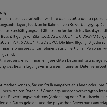
bung
men lassen, verarbeiten wir Ihre damit verbundenen persone
ngsunterlagen, Notizen im Rahmen von Bewerbungsgesprächen 
nes Beschäftigungsverhältnisses erforderlich ist. Rechtsgrundl
eschäftigungsverhältnisses), Art. 6 Abs. 1 lit. b DSGVO (all
haben – Art. 6 Abs. 1 lit. a DSGVO. Die Einwilligung ist jederzei
nerhalb unseres Unternehmens ausschließlich an Personen we
igt sind.
st, werden die von Ihnen eingereichten Daten auf Grundlage von
 des Beschäftigungsverhältnisses in unseren Datenverarbeit
bot machen können, Sie ein Stellenangebot ablehnen oder Ihre
n übermittelten Daten auf Grundlage unserer berechtigten Inter
g des Bewerbungsverfahrens (Ablehnung oder Zurückziehung 
en die Daten gelöscht und die physischen Bewerbungsunterla