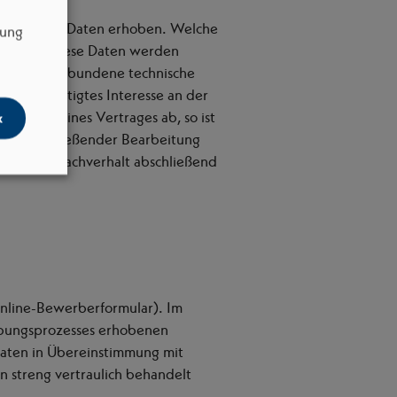
enbezogene Daten erhoben. Welche
dung
ichtlich. Diese Daten werden
ie damit verbundene technische
ser berechtigtes Interesse an der
schluss eines Vertrages ab, so ist
k
nach abschließender Bearbeitung
betroffene Sachverhalt abschließend
 Online-Bewerberformular). Im
rbungsprozesses erhobenen
Daten in Übereinstimmung mit
 streng vertraulich behandelt