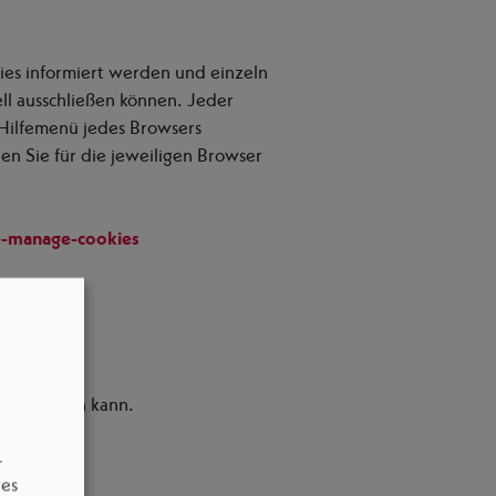
kies informiert werden und einzeln
l ausschließen können. Jeder
m Hilfemenü jedes Browsers
en Sie für die jeweiligen Browser
e-manage-cookies
hränkt sein kann.
–
res