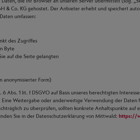
 Daten, die Ihr Browser an unseren Server übermittelt (sog. „S
 & Co. KG gehostet. Der Anbieter erhebt und speichert autom
 Daten umfassen:
kt des Zugriffes
n Byte
ie auf die Seite gelangten
n anonymisierter Form)
 6 Abs. 1 lit. f DSGVO auf Basis unseres berechtigten Interesse
. Eine Weitergabe oder anderweitige Verwendung der Daten fin
 nachträglich zu überprüfen, sollten konkrete Anhaltspunkte auf
inden Sie in der Datenschutzerklärung von Mittwald:
https://