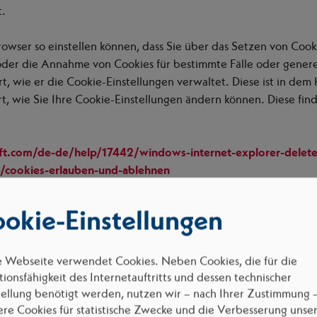
t.
Browser so einstellen können, dass Sie über das Setzen von Coo
er die Annahme von Cookies für bestimmte Fälle oder generel
rt, wie er die Cookie-Einstellungen verwaltet. Diese ist in de
t, wie Sie Ihre Cookie-Einstellungen ändern können. Diese find
ft.com/de-de/help/17442/windows-internet-explorer-delet
b/cookies-erlauben-und-ablehnen
rome/answer/95647
ri/mac/8.0/de.lproj/sfri11471.html
okie-Einstellungen
10.20/de/cookies.html
nnahme von Cookies die Funktionalität unserer Website eingesc
e Webseite verwendet Cookies. Neben Cookies, die für die
ionsfähigkeit des Internetauftritts und dessen technischer
tellung benötigt werden, nutzen wir – nach Ihrer Zustimmung 
ere Cookies für statistische Zwecke und die Verbesserung unse