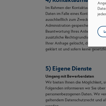
Ange
Im Rahmen der Kontaktaufnahme mi
Date
Daten im Falle eines Kontaktformula
jede
ausschließlich zum Zweck der Bean
Administration gespeichert und ver
Beantwortung Ihres Anliegens gemäß 
L
zusätzliche Rechtsgrundlage für di
Ihrer Anfrage gelöscht, dies ist de
geklärt ist und sofern keine geset
5) Eigene Dienste
Umgang mit Bewerberdaten
Wir bieten Ihnen die Möglichkeit, s
Folgenden informieren wir Sie üb
personenbezogenen Daten. Wir vers
geltendem Datenschutzrecht und all
werden.