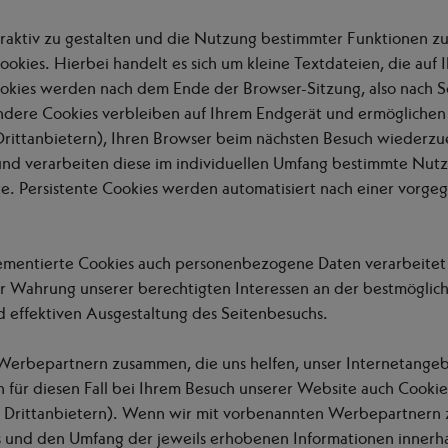
raktiv zu gestalten und die Nutzung bestimmter Funktionen z
okies. Hierbei handelt es sich um kleine Textdateien, die au
okies werden nach dem Ende der Browser-Sitzung, also nach Sc
Andere Cookies verbleiben auf Ihrem Endgerät und ermöglichen
rittanbietern), Ihren Browser beim nächsten Besuch wiederzue
nd verarbeiten diese im individuellen Umfang bestimmte Nut
. Persistente Cookies werden automatisiert nach einer vorgege
lementierte Cookies auch personenbezogene Daten verarbeitet 
ur Wahrung unserer berechtigten Interessen an der bestmöglic
 effektiven Ausgestaltung des Seitenbesuchs.
erbepartnern zusammen, die uns helfen, unser Internetangebot
für diesen Fall bei Ihrem Besuch unserer Website auch Cooki
on Drittanbietern). Wenn wir mit vorbenannten Werbepartner
es und den Umfang der jeweils erhobenen Informationen inner