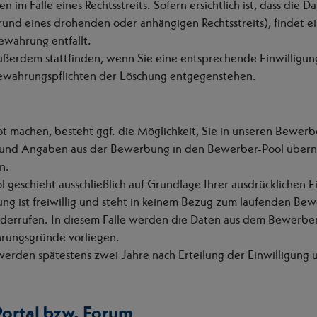
m Falle eines Rechtsstreits. Sofern ersichtlich ist, dass die D
grund eines drohenden oder anhängigen Rechtsstreits), findet e
wahrung entfällt.
erdem stattfinden, wenn Sie eine entsprechende Einwilligung (
ewahrungspflichten der Löschung entgegenstehen.
ot machen, besteht ggf. die Möglichkeit, Sie in unseren Bewer
nd Angaben aus der Bewerbung in den Bewerber-Pool überno
n.
eschieht ausschließlich auf Grundlage Ihrer ausdrücklichen Einw
g ist freiwillig und steht in keinem Bezug zum laufenden Be
widerrufen. In diesem Falle werden die Daten aus dem Bewerber
hrungsgründe vorliegen.
rden spätestens zwei Jahre nach Erteilung der Einwilligung u
Portal bzw. Forum