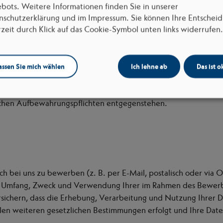
bots. Weitere Informationen finden Sie in unserer
t uns (z.B. per Kontaktformular oder E-Mail) werden person
nschutzerklärung und im Impressum. Sie können Ihre Entschei
rs erhoben werden, ist aus dem jeweiligen Kontaktformular ers
rzeit durch Klick auf das Cookie-Symbol unten links widerrufen.
twortung Ihres Anliegens bzw. für die Kontaktaufnahme und d
wendet. Rechtsgrundlage für die Verarbeitung der Daten ist un
Art. 6 Abs. 1 lit. f DSGVO. Zielt Ihre Kontaktierung auf den Ab
assen Sie mich wählen
Ich lehne ab
Das ist o
e Verarbeitung Art. 6 Abs. 1 lit. b DSGVO. Ihre Daten werden 
r Fall, wenn sich aus den Umständen entnehmen lässt, dass der 
zlichen Aufbewahrungspflichten entgegenstehen.
ich bei uns zu bewerben (z. B. per E-Mail, postalisch oder via
er Umfang, Zweck und Verwendung Ihrer im Rahmen des Bewe
ichern, dass die Erhebung, Verarbeitung und Nutzung Ihrer 
en weiteren gesetzlichen Bestimmungen erfolgt und Ihre Daten