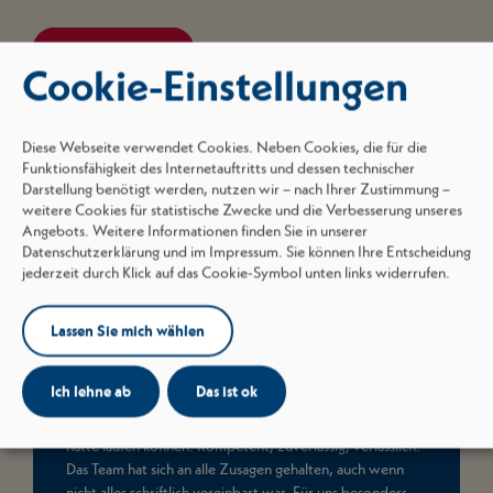
Mehr zur Referenz
Cookie-Einstellungen
Diese Webseite verwendet Cookies. Neben Cookies, die für die
Funktionsfähigkeit des Internetauftritts und dessen technischer
Darstellung benötigt werden, nutzen wir – nach Ihrer Zustimmung –
weitere Cookies für statistische Zwecke und die Verbesserung unseres
Angebots. Weitere Informationen finden Sie in unserer
Datenschutzerklärung und im Impressum. Sie können Ihre Entscheidung
jederzeit durch Klick auf das Cookie-Symbol unten links widerrufen.
Lassen Sie mich wählen
Ich lehne ab
Das ist ok
„Borgers hat für uns eine LKW-Werkstatt im Sauerland
realisiert. Ich kann mir nicht vorstellen, dass es besser
hätte laufen können. Kompetent, zuverlässig, verlässlich.
Das Team hat sich an alle Zusagen gehalten, auch wenn
nicht alles schriftlich vereinbart war. Für uns besonders