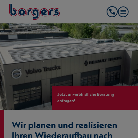
springe zum Hauptinhalt
Borgers
Kontakt
Jetzt unverbindliche Beratung
anfragen!
Wir planen und realisieren
Ihren Wiederaufbau nach