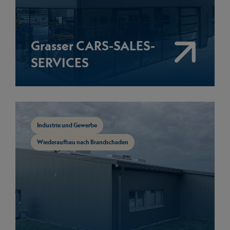
Grasser CARS-SALES-
SERVICES
Mehr anzeigen
Industrie und Gewerbe
Wiederaufbau nach Brandschaden