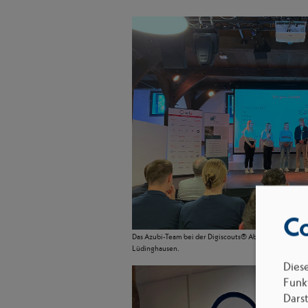
Co
Das Azubi-Team bei der Digiscouts® Abschlussveranstal
Lüdinghausen.
Dies
Funkt
Dars