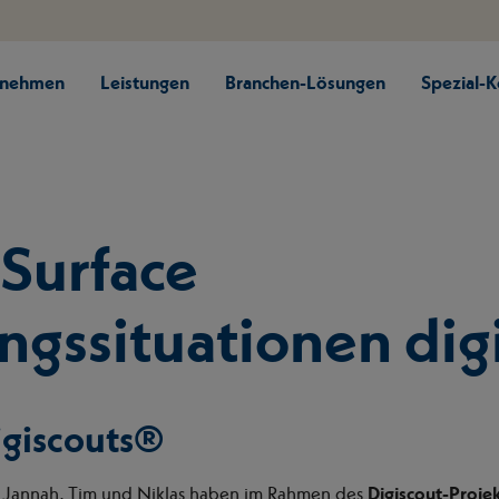
rnehmen
Leistungen
Branchen-Lösungen
Spezial-
Surface
gssituationen digi
igiscouts®
 Jannah, Tim und Niklas haben im Rahmen des
Digiscout-Proje