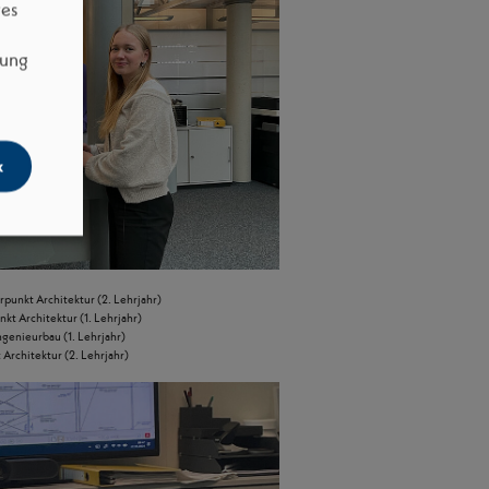
res
dung
k
punkt Architektur (2. Lehrjahr)
t Architektur (1. Lehrjahr)
genieurbau (1. Lehrjahr)
Architektur (2. Lehrjahr)