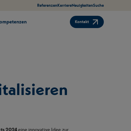
Referenzen
Karriere
Neuigkeiten
Suche
Kompetenzen
Kontakt
talisieren
kts 2024
eine innovative Idee zur