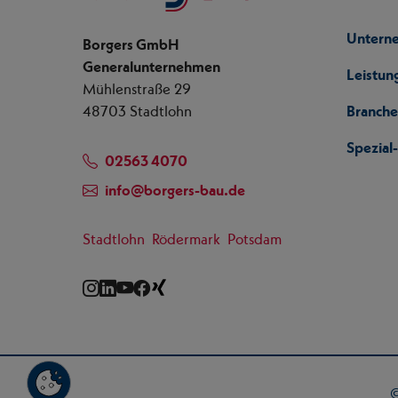
Untern
Borgers GmbH
Generalunternehmen
Leistun
Mühlenstraße 29
48703 Stadtlohn
Branch
Spezia
02563 4070
info
@
borgers-bau.de
Stadtlohn
Rödermark
Potsdam
Instagram
LinkedIn
YouTube
Facebook
Xing
©