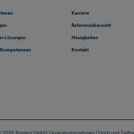
ehmen
Karriere
gen
Referenzübersicht
en-Lösungen
Neuigkeiten
l-Kompetenzen
Kontakt
 2026 Borgers GmbH Generalunternehmen | Hoch und Tiefb