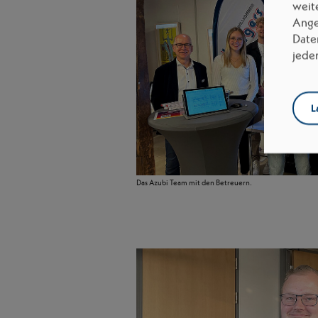
weit
Ange
Date
jede
L
Das Azubi Team mit den Betreuern.