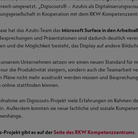
greich umgesetzt. „Digiscouts® – Azubis als Digitalisierungssco
derungsgesellschaft in Kooperation mit dem RKW-Kompetenzzen
hase hat das Azubi-Team das
Microsoft Surface in den Arbeitsall
. Besprechungen und Präsentationen sind dadurch deutlich vere
en und die Möglichkeit besteht, das Display auf andere Bildsc
in unserem Unternehmen setzen wir einen neuen Standard für m
ur die Produktivität steigern, sondern auch die Teamarbeit ve
n Pläne nicht mehr ausdruckt werden müssen und Besprechung
online stattfinden können.
eilnahme am Digiscouts-Projekt viele Erfahrungen im Rahmen d
ln. Außerdem konnten sie neue fachliche und soziale Kompeten
mmenhänge.
-Projekt gibt es auf der
Seite des RKW Kompetenzzentrums
.