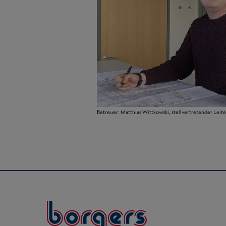
Betreuer: Matthias Wittkowski, stellvertretender Leite
Borgers