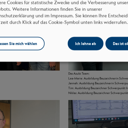
ere Cookies für statistische Zwecke und die Verbesserung unse
bots. Weitere Informationen finden Sie in unserer
nschutzerklärung und im Impressum. Sie können Ihre Entschei
rzeit durch Klick auf das Cookie-Symbol unten links widerrufen.
assen Sie mich wählen
Ich lehne ab
Das ist o
Das Azubi Team:
Lea-Marie: Ausbildung Bauzeichnerin Schwer
Jannah: Ausbildung Bauzeichnerin Schwerpunk
Tim: Ausbildung Bauzeichner Schwerpunkt In
Niklas: Ausbildung Bauzeichner Schwerpunkt 