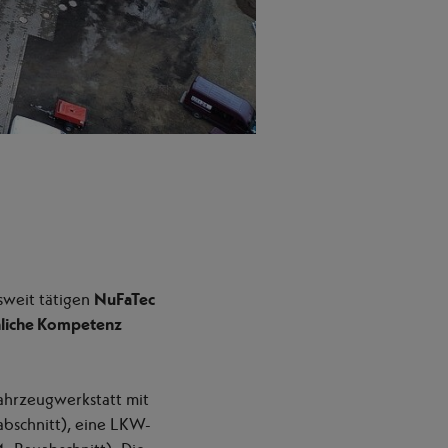
sweit tätigen
NuFaTec
hliche Kompetenz
ahrzeugwerkstatt mit
bschnitt), eine LKW-