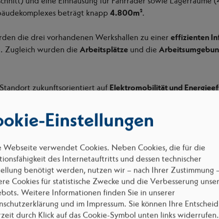
chnitt) und eine Einhausung für Fahrräder sowie Lagerräume (4
bäudekomplexes beträgt knapp
4.800m²
.
den die drei vorhandenen Werkshallen zu einer
effizienten In
. Zugleich wurden die
Arbeitsplätze
und die
Arbeitsumgebung
Standort zukunftsorientiert auf
Elektromobilität und Energieef
ttlung der elektrischen Anschlussbedarfe und Spitzenlasten, di
rastruktur für Elektrofahrzeuge, die Abstimmung des Mittelspa
okie-Einstellungen
dem Energieversorger sowie die Integration einer PV-Anlage z
sowohl für moderne Arbeitsprozesse als auch für die künftige
e Webseite verwendet Cookies. Neben Cookies, die für die
rsorgung optimal aufgestellt.
ionsfähigkeit des Internetauftritts und dessen technischer
tellung benötigt werden, nutzen wir – nach Ihrer Zustimmung 
ere Cookies für statistische Zwecke und die Verbesserung unse
bots. Weitere Informationen finden Sie in unserer
nschutzerklärung und im Impressum. Sie können Ihre Entschei
rzeit durch Klick auf das Cookie-Symbol unten links widerrufen.