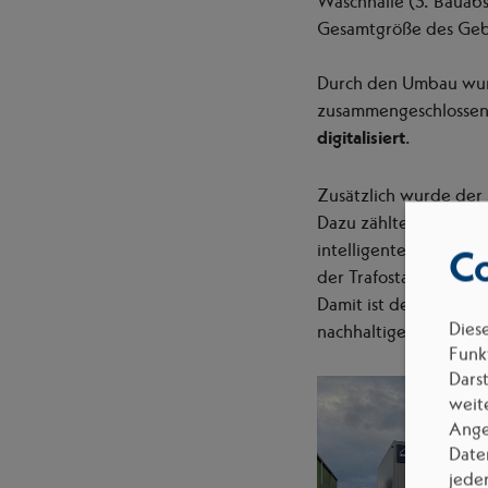
Waschhalle (3. Bauabs
Gesamtgröße des Ge
Durch den Umbau wur
zusammengeschlossen
digitalisiert
.
Zusätzlich wurde der 
Dazu zählten die Ermi
intelligenten Ladeinf
Co
der Trafostation mit 
Damit ist der Neubau 
Dies
nachhaltige Energieve
Funkt
Dars
weit
Ange
Date
jede