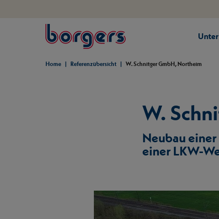
springe zum Hauptinhalt
Unte
Borgers
Home
Referenzübersicht
W. Schnitger GmbH, Northeim
W. Schn
Neubau einer
einer LKW-We