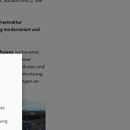
. Bauabschnitt). Die
frastruktur
 modernisiert und
fizienz
vorbereitet:
e Planung einer
nnungsanschlusses und
ur Eigenstromnutzung.
n Anforderungen an
–
res
dung