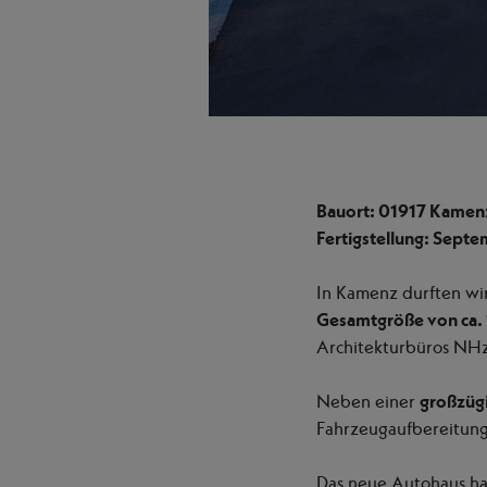
Bauort: 01917 Kamen
Fertigstellung: Sept
In Kamenz durften wi
Gesamtgröße von ca. 
Architekturbüros NHz
Neben einer
großzüg
Fahrzeugaufbereitung
Das neue Autohaus h