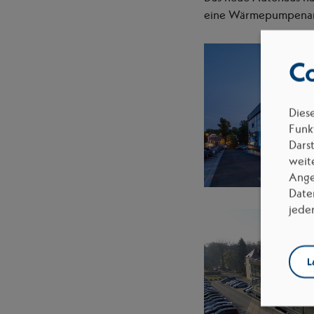
eine Wärmepumpenanl
Co
Dies
Funkt
Dars
weit
Ange
Date
jede
L