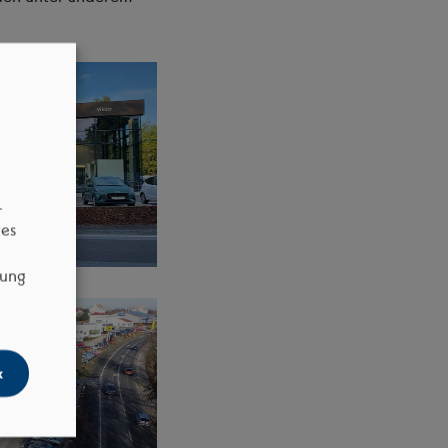
–
res
dung
k