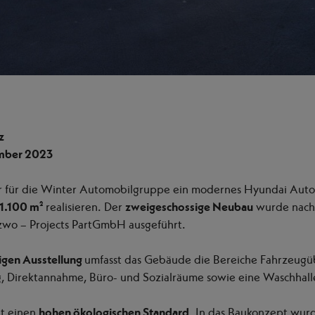
z
ember 2023
r für die Winter Automobilgruppe ein modernes Hyundai Auto
1.100 m²
realisieren. Der
zweigeschossige Neubau
wurde nach
wo – Projects PartGmbH ausgeführt.
igen Ausstellung
umfasst das Gebäude die Bereiche Fahrzeugü
, Direktannahme, Büro- und Sozialräume sowie eine Waschhal
at einen
hohen ökologischen Standard
. In das Baukonzept wur