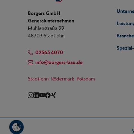
Untern
Borgers GmbH
Generalunternehmen
Leistun
Mühlenstraße 29
48703 Stadtlohn
Branch
Spezia
02563 4070
info
@
borgers-bau.de
Stadtlohn
Rödermark
Potsdam
Instagram
LinkedIn
YouTube
Facebook
Xing
©