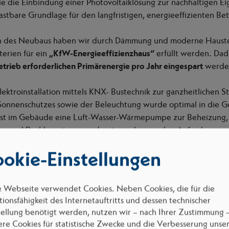
ie die Einbindung einer Photovoltaiklösung zur nachhaltigen 
stbare Grundlage für den langfristigen, energieeffizienten Bet
h des Neubaus haben wir durch Dämmung und moderne Hauste
iterien für ein
„KfW-Energieeffizienzhaus“
erfüllt werden. Da
etrieb erforderlichen Primärenergie pro Jahr eingespart
werde
lektroinstallation mittels KNX- Bustechnik zur ganzheitlichen 
Sonnenschutzes sowie der Beleuchtung wurde optimal in die 
n ist im Gebäude eine Luft-Wasser-Wärmepumpe zur Beheizung, 
age und Dachbegrünung verbaut worden um den Anforderungen
genügen.
okie-Einstellungen
e Webseite verwendet Cookies. Neben Cookies, die für die
ionsfähigkeit des Internetauftritts und dessen technischer
tellung benötigt werden, nutzen wir – nach Ihrer Zustimmung 
ere Cookies für statistische Zwecke und die Verbesserung unse