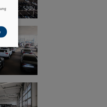
dung
k