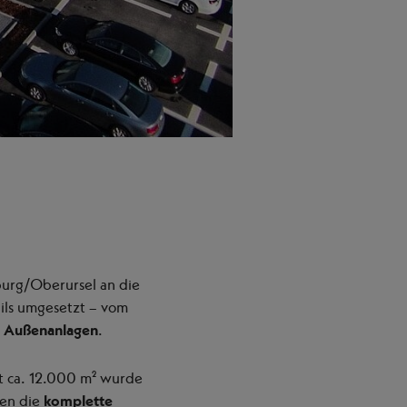
urg/Oberursel an die
ils umgesetzt – vom
n
Außenanlagen
.
it ca. 12.000 m² wurde
nen die
komplette