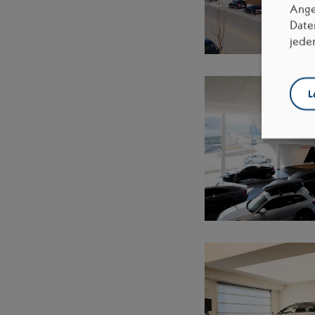
Ange
Date
jede
L