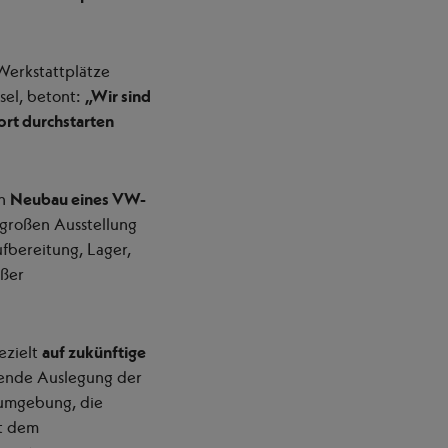
Werkstattplätze
sel, betont:
„Wir sind
ort durchstarten
en
Neubau eines VW-
 großen Ausstellung
fbereitung, Lager,
oßer
ezielt
auf zukünftige
uende Auslegung der
eumgebung, die
t dem