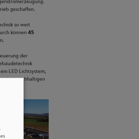
Eigenstromerzeugung.
rieb geschaffen.
chnik so weit
durch können
45
n.
Steuerung der
Gebäudetechnik
ein LED Lichtsystem,
 einer nachhaltigen
–
res