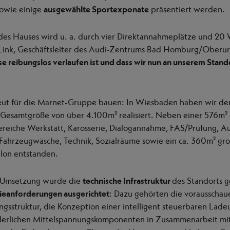
owie einige
ausgewählte Sportexponate
präsentiert werden.
des Hauses wird u. a. durch vier Direktannahmeplätze und 20 
r Link, Geschäftsleiter des Audi-Zentrums Bad Homburg/Oberur
se reibungslos verlaufen ist und dass wir nun an unserem Stand
eut für die Marnet-Gruppe bauen: In Wiesbaden haben wir d
 Gesamtgröße von über 4.100m² realisiert. Neben einer 576m²
Bereiche Werkstatt, Karosserie, Dialogannahme, FAS/Prüfung, Au
 Fahrzeugwäsche, Technik, Sozialräume sowie ein ca. 360m² gr
lon entstanden.
en Umsetzung wurde die
technische Infrastruktur
des Standorts g
gieanforderungen ausgerichtet
: Dazu gehörten die vorausscha
ngsstruktur, die Konzeption einer intelligent steuerbaren Lad
rderlichen Mittelspannungskomponenten in Zusammenarbeit mi