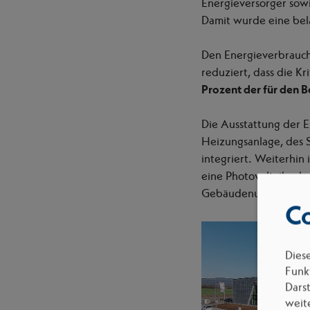
Energieversorger sow
Damit wurde eine bela
Den Energieverbrauc
reduziert, dass die Kr
Prozent der für den B
Die Ausstattung der E
Heizungsanlage, des 
integriert. Weiterhi
eine Photovoltaikanl
Gebäudenutzung zu 
Co
Dies
Funkt
Dars
weit