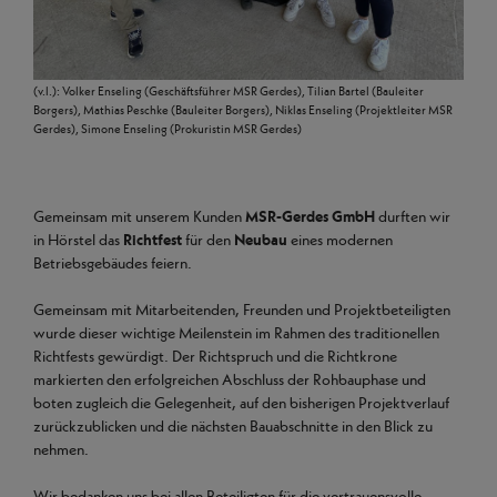
(v.l.): Volker Enseling (Geschäftsführer MSR Gerdes), Tilian Bartel (Bauleiter
Borgers), Mathias Peschke (Bauleiter Borgers), Niklas Enseling (Projektleiter MSR
Gerdes), Simone Enseling (Prokuristin MSR Gerdes)
Gemeinsam mit unserem Kunden
MSR-Gerdes GmbH
durften wir
in Hörstel das
Richtfest
für den
Neubau
eines modernen
Betriebsgebäudes feiern.
Gemeinsam mit Mitarbeitenden, Freunden und Projektbeteiligten
wurde dieser wichtige Meilenstein im Rahmen des traditionellen
Richtfests gewürdigt. Der Richtspruch und die Richtkrone
markierten den erfolgreichen Abschluss der Rohbauphase und
boten zugleich die Gelegenheit, auf den bisherigen Projektverlauf
zurückzublicken und die nächsten Bauabschnitte in den Blick zu
nehmen.
Wir bedanken uns bei allen Beteiligten für die vertrauensvolle