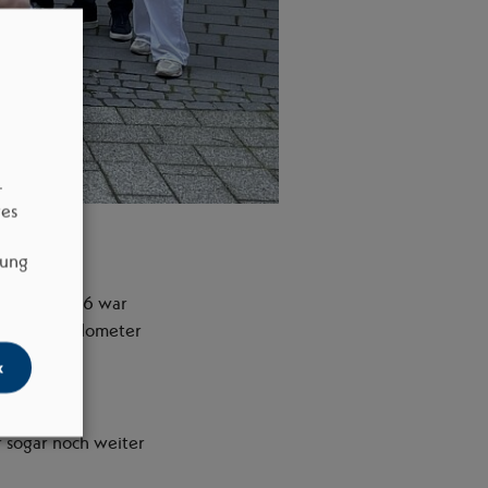
–
res
dung
 – auch 2026 war
mt 7.051 Kilometer
k
n in der
 sogar noch weiter