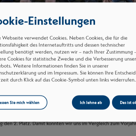
okie-Einstellungen
e Webseite verwendet Cookies. Neben Cookies, die für die
ionsfähigkeit des Internetauftritts und dessen technischer
tellung benötigt werden, nutzen wir – nach Ihrer Zustimmung 
ere Cookies für statistische Zwecke und die Verbesserung unse
bots. Weitere Informationen finden Sie in unserer
nschutzerklärung und im Impressum. Sie können Ihre Entschei
rzeit durch Klick auf das Cookie-Symbol unten links widerrufen.
sammeln, die Umwelt entlasten und als Team etwas erreichen
Stadtradeln
dabei. Unser Team
„Borgers United“
legte insgesa
ten rund 1.156 Kilogramm CO₂ eingespart werden.
assen Sie mich wählen
Ich lehne ab
Das ist o
n Teams in Stadtlohn erreichten wir den 5. Platz und belegte
den 2. Platz. Damit konnten wir uns im Vergleich zum Vorjahr