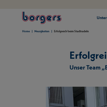
springe zum Hauptinhalt
Unte
Borgers
Home
Neuigkeiten
Erfolgreich beim Stadtradeln
Erfolgre
Unser Team „B