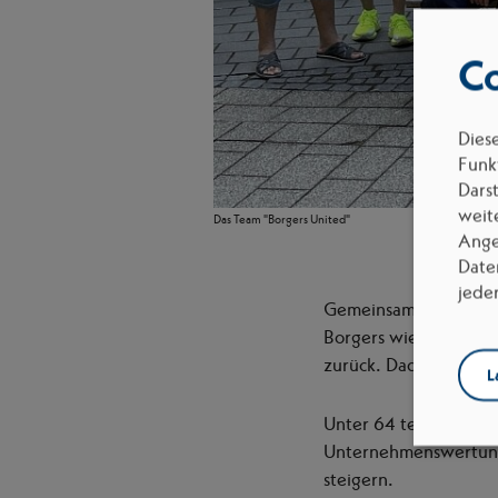
Co
Dies
Funkt
Dars
weit
Das Team "Borgers United"
Ange
Date
jede
Gemeinsam Kilometer 
Borgers wieder beim
zurück. Dadurch konn
L
Unter 64 teilnehmende
Unternehmenswertung 
steigern.