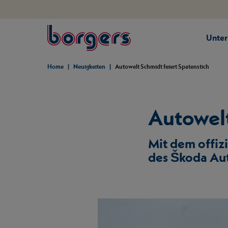
springe zum Hauptinhalt
Unte
Borgers
Home
Neuigkeiten
Autowelt Schmidt feiert Spatenstich
Autowelt
Mit dem offizi
des Škoda Aut