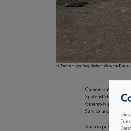
v.l. Thomas Müggenborg, Stefan Möllers, Max Elsässer,
Gemeinsam mit unse
Co
Spatenstich für den n
Gesamt-Nutzfläche vo
Service und Verwalt
Dies
Funkt
Auch in puncto Gebäud
Dars