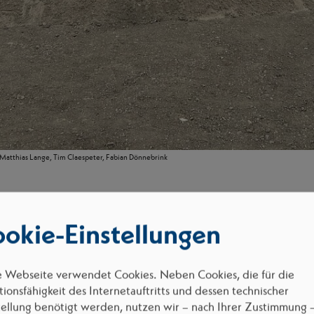
 Matthias Lange, Tim Claespeter, Fabian Dönnebrink
rem Kunden
Autowelt Schmidt
und zahlreichen Projektbeteilig
okie-Einstellungen
euen Škoda Standort in Recklinghausen gefeiert. Das neue Aut
n rund 510 m² und bietet damit optimale Bedingungen für Auss
ung.
e Webseite verwendet Cookies. Neben Cookies, die für die
ionsfähigkeit des Internetauftritts und dessen technischer
etechnik setzt das Projekt auf eine zukunftsorientierte Aussta
tellung benötigt werden, nutzen wir – nach Ihrer Zustimmung 