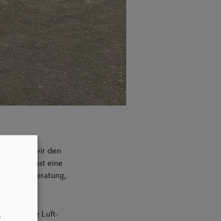
ten haben wir den
ohaus umfasst eine
tellung, Beratung,
ttung. Eine Luft-
–