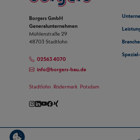
Untern
Borgers GmbH
Generalunternehmen
Leistun
Mühlenstraße 29
48703 Stadtlohn
Branch
Spezia
02563 4070
info
@
borgers-bau.de
Stadtlohn
Rödermark
Potsdam
Instagram
LinkedIn
YouTube
Facebook
Xing