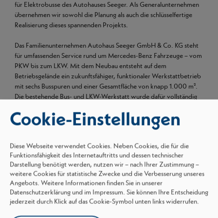
für Elektrobusse des Autohauses Seeger. Als Generalunternehmen
übernehmen wir sowohl die Planung als auch die schlüsselfertige
Realisierung dieses spannenden Projekts.
Das Familienunternehmen Autohaus Seeger GmbH & Co. KG steht
für umfassenden Service rund um Mercedes-Benz Fahrzeuge – vom
PKW bis zum LKW. Mit dem Neubau entsteht auf dem
Betriebsgelände ein zukunftsfähiger, funktionaler Werkstattbetrieb
mit sechs Busspuren und einer Gesamtfläche von knapp 1.000 m².
Die bestehende Bus- und LKW-Werkstatt wurde dafür vollständig
zurückgebaut.
Cookie-Einstellungen
Wir danken dem gesamten Projektteam, unseren Partnern und dem
Autohaus Seeger für das Vertrauen und die gute Zusammenarbeit.
Diese Webseite verwendet Cookies. Neben Cookies, die für die
Die nächsten Bauabschnitte sind bereits in Vorbereitung – wir
Funktionsfähigkeit des Internetauftritts und dessen technischer
freuen uns auf die weitere Umsetzung!
Darstellung benötigt werden, nutzen wir – nach Ihrer Zustimmung –
weitere Cookies für statistische Zwecke und die Verbesserung unseres
Angebots. Weitere Informationen finden Sie in unserer
Datenschutzerklärung und im Impressum. Sie können Ihre Entscheidung
Alle Neuigkeiten ansehen
jederzeit durch Klick auf das Cookie-Symbol unten links widerrufen.