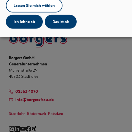
Lassen Sie mich wählen
Ich lehne ab
Das ist ok
Borgers
Borgers GmbH
Generalunternehmen
Mühlenstraße 29
48703 Stadtlohn
02563 4070
info
@
borgers-bau.de
Stadtlohn
Rödermark
Potsdam
Instagram
LinkedIn
YouTube
Facebook
Xing